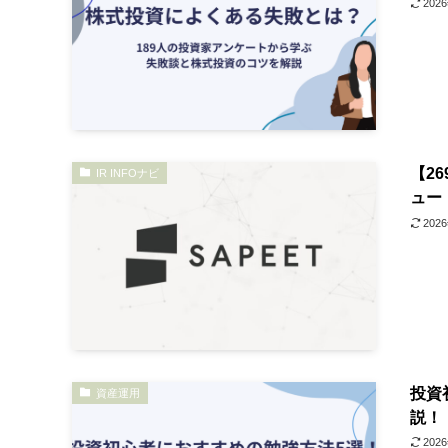
202
【2
IR INFOナビ
ュー
202
投資
資産運用
説！
202