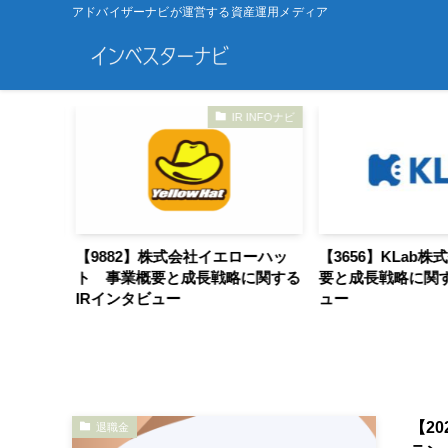
アドバイザーナビが運営する資産運用メディア
 INFOナビ
IR INFOナビ
ーケーピ
【9882】株式会社イエローハッ
【3656】KLab
に関する
ト 事業概要と成長戦略に関する
要と成長戦略に関す
IRインタビュー
ュー
【2
退職金