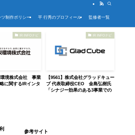
ンツ制作ポリシー
平 行秀のプロフィール
監修者一覧
IR INFOナビ
IR INFOナビ
栄環境株式会社 事業
【9561】株式会社グラッドキュー
【706
略に関するIRインタ
ブ 代表取締役CEO 金島弘樹氏
代表取
「シナジー効果のある3事業での
義矢氏「
連続的な成長」
から物
利
参考サイト