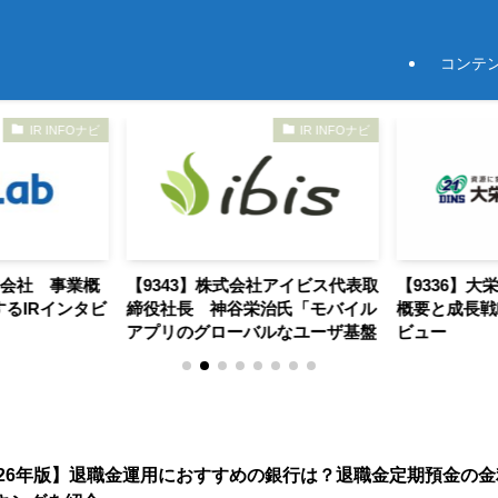
コンテ
IR INFOナビ
IR INFOナビ
株式会社 事業概
【9343】株式会社アイビス代表取
【9336】大
るIRインタビ
締役社長 神谷栄治氏「モバイル
概要と成長戦
アプリのグローバルなユーザ基盤
ビュー
で持続的な成長を目指す」
026年版】退職金運用におすすめの銀行は？退職金定期預金の金