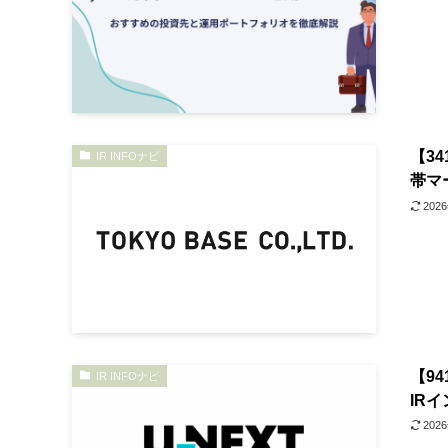
【3
IR INFOナビ
帯マ
202
【9
IR INFOナビ
IR
202