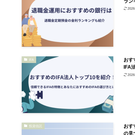
ラン
202
おす
IFA
IF
202
おす
投資信託
の見