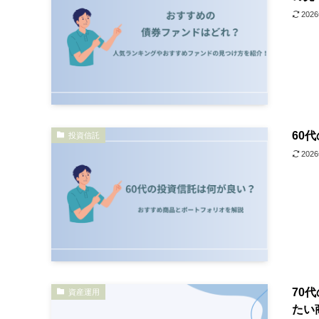
202
60
投資信託
202
70
資産運用
たい