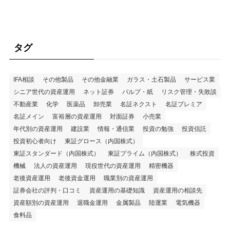
タグ
IFA相談
その他製品
その他金融業
ガラス・土石製品
サービス業
シニア世代の資産運用
ネット証券
パルプ・紙
リスク管理・失敗談
不動産業
化学
医薬品
卸売業
名証ネクスト
名証プレミア
名証メイン
富裕層の資産運用
対面証券
小売業
年代別の資産運用
建設業
情報・通信業
投資の勉強
投資信託
投資初心者向け
東証グロース（内国株式）
東証スタンダード（内国株式）
東証プライム（内国株式）
株式投資
機械
法人の資産運用
現役世代の資産運用
精密機器
老後資産運用
老後資金運用
職業別の資産運用
証券会社の評判・口コミ
資産運用の基礎知識
資産運用の相談先
資産額別の資産運用
退職金運用
金属製品
陸運業
電気機器
食料品