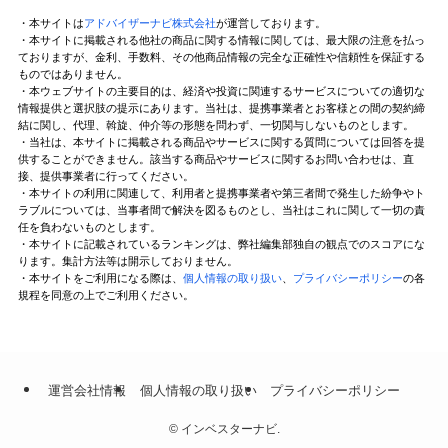
・本サイトは
アドバイザーナビ株式会社
が運営しております。
・本サイトに掲載される他社の商品に関する情報に関しては、最大限の注意を払っ
ておりますが、金利、手数料、その他商品情報の完全な正確性や信頼性を保証する
ものではありません。
・本ウェブサイトの主要目的は、経済や投資に関連するサービスについての適切な
情報提供と選択肢の提示にあります。当社は、提携事業者とお客様との間の契約締
結に関し、代理、斡旋、仲介等の形態を問わず、一切関与しないものとします。
・当社は、本サイトに掲載される商品やサービスに関する質問については回答を提
供することができません。該当する商品やサービスに関するお問い合わせは、直
接、提供事業者に行ってください。
・本サイトの利用に関連して、利用者と提携事業者や第三者間で発生した紛争やト
ラブルについては、当事者間で解決を図るものとし、当社はこれに関して一切の責
任を負わないものとします。
・本サイトに記載されているランキングは、弊社編集部独自の観点でのスコアにな
ります。集計方法等は開示しておりません。
・本サイトをご利用になる際は、
個人情報の取り扱い
、
プライバシーポリシー
の各
規程を同意の上でご利用ください。
運営会社情報
個人情報の取り扱い
プライバシーポリシー
©
インベスターナビ.