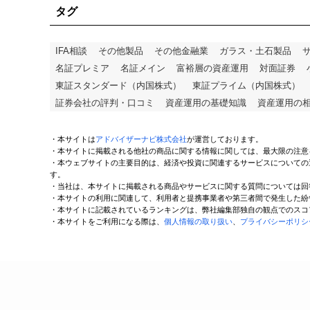
タグ
IFA相談
その他製品
その他金融業
ガラス・土石製品
名証プレミア
名証メイン
富裕層の資産運用
対面証券
東証スタンダード（内国株式）
東証プライム（内国株式）
証券会社の評判・口コミ
資産運用の基礎知識
資産運用の
・本サイトは
アドバイザーナビ株式会社
が運営しております。
・本サイトに掲載される他社の商品に関する情報に関しては、最大限の注意
・本ウェブサイトの主要目的は、経済や投資に関連するサービスについての
す。
・当社は、本サイトに掲載される商品やサービスに関する質問については回
・本サイトの利用に関連して、利用者と提携事業者や第三者間で発生した紛
・本サイトに記載されているランキングは、弊社編集部独自の観点でのスコ
・本サイトをご利用になる際は、
個人情報の取り扱い
、
プライバシーポリシ