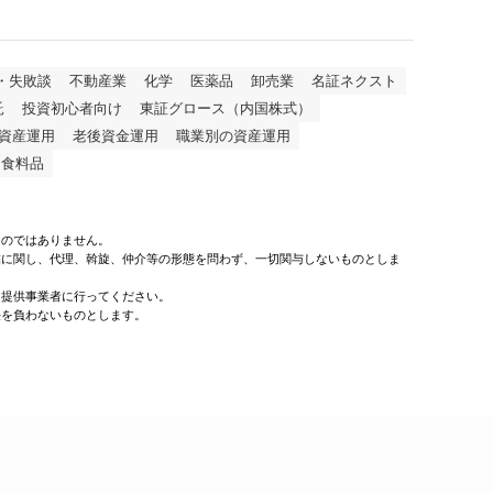
・失敗談
不動産業
化学
医薬品
卸売業
名証ネクスト
託
投資初心者向け
東証グロース（内国株式）
資産運用
老後資金運用
職業別の資産運用
食料品
ものではありません。
結に関し、代理、斡旋、仲介等の形態を問わず、一切関与しないものとしま
、提供事業者に行ってください。
任を負わないものとします。