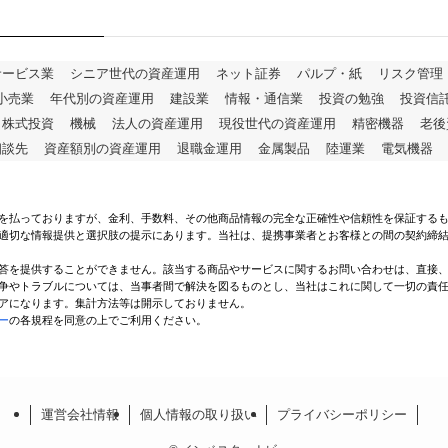
サービス業
シニア世代の資産運用
ネット証券
パルプ・紙
リスク管理
小売業
年代別の資産運用
建設業
情報・通信業
投資の勉強
投資信
株式投資
機械
法人の資産運用
現役世代の資産運用
精密機器
老後
相談先
資産額別の資産運用
退職金運用
金属製品
陸運業
電気機器
を払っておりますが、金利、手数料、その他商品情報の完全な正確性や信頼性を保証する
適切な情報提供と選択肢の提示にあります。当社は、提携事業者とお客様との間の契約締
答を提供することができません。該当する商品やサービスに関するお問い合わせは、直接
争やトラブルについては、当事者間で解決を図るものとし、当社はこれに関して一切の責
アになります。集計方法等は開示しておりません。
ー
の各規程を同意の上でご利用ください。
運営会社情報
個人情報の取り扱い
プライバシーポリシー