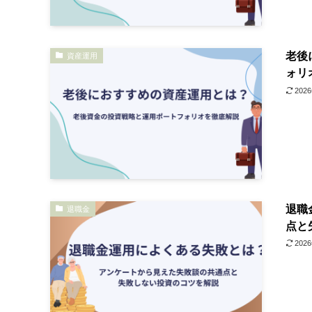
老後
資産運用
ォリ
202
退職
退職金
点と
202