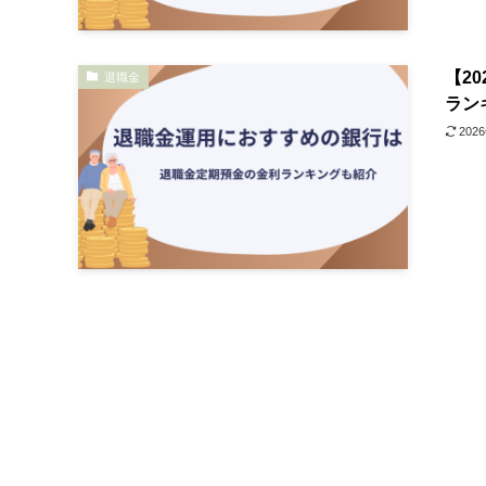
【2
退職金
ラン
202