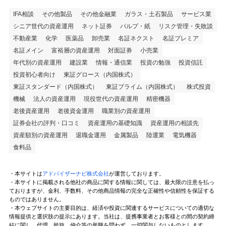
IFA相談
その他製品
その他金融業
ガラス・土石製品
サービス業
シニア世代の資産運用
ネット証券
パルプ・紙
リスク管理・失敗談
不動産業
化学
医薬品
卸売業
名証ネクスト
名証プレミア
名証メイン
富裕層の資産運用
対面証券
小売業
年代別の資産運用
建設業
情報・通信業
投資の勉強
投資信託
投資初心者向け
東証グロース（内国株式）
東証スタンダード（内国株式）
東証プライム（内国株式）
株式投資
機械
法人の資産運用
現役世代の資産運用
精密機器
老後資産運用
老後資金運用
職業別の資産運用
証券会社の評判・口コミ
資産運用の基礎知識
資産運用の相談先
資産額別の資産運用
退職金運用
金属製品
陸運業
電気機器
食料品
・本サイトは
アドバイザーナビ株式会社
が運営しております。
・本サイトに掲載される他社の商品に関する情報に関しては、最大限の注意を払っ
ておりますが、金利、手数料、その他商品情報の完全な正確性や信頼性を保証する
ものではありません。
・本ウェブサイトの主要目的は、経済や投資に関連するサービスについての適切な
情報提供と選択肢の提示にあります。当社は、提携事業者とお客様との間の契約締
結に関し、代理、斡旋、仲介等の形態を問わず、一切関与しないものとします。