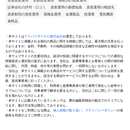
老後資産運用
老後資金運用
職業別の資産運用
証券会社の評判・口コミ
資産運用の基礎知識
資産運用の相談先
資産額別の資産運用
退職金運用
金属製品
陸運業
電気機器
食料品
・本サイトは
アドバイザーナビ株式会社
が運営しております。
・本サイトに掲載される他社の商品に関する情報に関しては、最大限の注意を払っ
ておりますが、金利、手数料、その他商品情報の完全な正確性や信頼性を保証する
ものではありません。
・本ウェブサイトの主要目的は、経済や投資に関連するサービスについての適切な
情報提供と選択肢の提示にあります。当社は、提携事業者とお客様との間の契約締
結に関し、代理、斡旋、仲介等の形態を問わず、一切関与しないものとします。
・当社は、本サイトに掲載される商品やサービスに関する質問については回答を提
供することができません。該当する商品やサービスに関するお問い合わせは、直
接、提供事業者に行ってください。
・本サイトの利用に関連して、利用者と提携事業者や第三者間で発生した紛争やト
ラブルについては、当事者間で解決を図るものとし、当社はこれに関して一切の責
任を負わないものとします。
・本サイトに記載されているランキングは、弊社編集部独自の観点でのスコアにな
ります。集計方法等は開示しておりません。
・本サイトをご利用になる際は、
個人情報の取り扱い
、
プライバシーポリシー
の各
規程を同意の上でご利用ください。