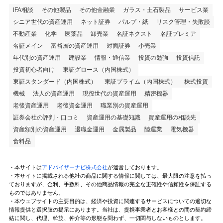
IFA相談
その他製品
その他金融業
ガラス・土石製品
サービス業
シニア世代の資産運用
ネット証券
パルプ・紙
リスク管理・失敗談
不動産業
化学
医薬品
卸売業
名証ネクスト
名証プレミア
名証メイン
富裕層の資産運用
対面証券
小売業
年代別の資産運用
建設業
情報・通信業
投資の勉強
投資信託
投資初心者向け
東証グロース（内国株式）
東証スタンダード（内国株式）
東証プライム（内国株式）
株式投資
機械
法人の資産運用
現役世代の資産運用
精密機器
老後資産運用
老後資金運用
職業別の資産運用
証券会社の評判・口コミ
資産運用の基礎知識
資産運用の相談先
資産額別の資産運用
退職金運用
金属製品
陸運業
電気機器
食料品
・本サイトは
アドバイザーナビ株式会社
が運営しております。
・本サイトに掲載される他社の商品に関する情報に関しては、最大限の注意を払っ
ておりますが、金利、手数料、その他商品情報の完全な正確性や信頼性を保証する
ものではありません。
・本ウェブサイトの主要目的は、経済や投資に関連するサービスについての適切な
情報提供と選択肢の提示にあります。当社は、提携事業者とお客様との間の契約締
結に関し、代理、斡旋、仲介等の形態を問わず、一切関与しないものとします。