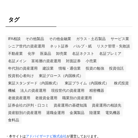
タグ
IFA相談
その他製品
その他金融業
ガラス・土石製品
サービス業
シニア世代の資産運用
ネット証券
パルプ・紙
リスク管理・失敗談
不動産業
化学
医薬品
卸売業
名証ネクスト
名証プレミア
名証メイン
富裕層の資産運用
対面証券
小売業
年代別の資産運用
建設業
情報・通信業
投資の勉強
投資信託
投資初心者向け
東証グロース（内国株式）
東証スタンダード（内国株式）
東証プライム（内国株式）
株式投資
機械
法人の資産運用
現役世代の資産運用
精密機器
老後資産運用
老後資金運用
職業別の資産運用
証券会社の評判・口コミ
資産運用の基礎知識
資産運用の相談先
資産額別の資産運用
退職金運用
金属製品
陸運業
電気機器
食料品
・本サイトは
アドバイザーナビ株式会社
が運営しております。