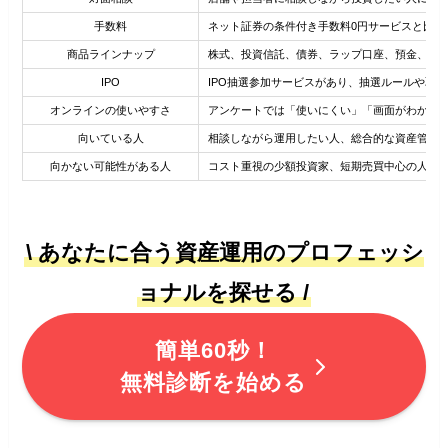
手数料
ネット証券の条件付き手数料0円サービスと比べ
商品ラインナップ
株式、投資信託、債券、ラップ口座、預金、保
IPO
IPO抽選参加サービスがあり、抽選ルールや取
オンラインの使いやすさ
アンケートでは「使いにくい」「画面がわかり
向いている人
相談しながら運用したい人、総合的な資産管理を
向かない可能性がある人
コスト重視の少額投資家、短期売買中心の人、
\ あなたに合う資産運用のプロフェッシ
ョナルを探せる /
簡単60秒！
無料診断を始める