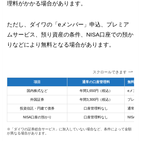
理料がかかる場合があります。
ただし、ダイワの「eメンバー」申込、プレミア
ムサービス、預り資産の条件、NISA口座での預か
りなどにより無料となる場合があります。
スクロールできます
項目
通常の口座管理料
無料に
国内株式など
年間1,650円（税込）
eメンバ
外国証券
年間3,300円（税込）
プレミ
投資信託・円建て債券
口座管理料なし
通常不
NISA口座の預かり
口座管理料なし
NISA
※「ダイワの証券総合サービス」に加入していない場合など、条件によって金額
が異なる場合があります。