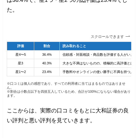
た。
スクロールできます
評価
割合
読み取れること
星4〜5
36.4%
信頼感・対面相談・商品数を評価する人がいます
星3
40.3%
大きな不満はないものの、積極的に高評価とは言
星1〜2
23.4%
手数料やオンラインの使い勝手に不満を持つ人が
※口コミは個人の感想であり、すべての利用者に当てはまるものではありませ
ん。
※割合は小数点以下を四捨五入しているため、合計が100%にならない場合があり
ます。
ここからは、実際の口コミをもとに大和証券の良
い評判と悪い評判を見ていきます。