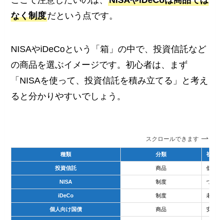
なく制度
だという点です。
NISAやiDeCoという「箱」の中で、投資信託など
の商品を選ぶイメージです。初心者は、まず
「NISAを使って、投資信託を積み立てる」と考え
ると分かりやすいでしょう。
スクロールできます
種類
分類
初心
投資信託
商品
低コ
NISA
制度
つみ
iDeCo
制度
老後
個人向け国債
商品
安全