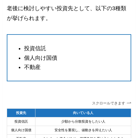
老後に検討しやすい投資先として、以下の3種類
が挙げられます。
投資信託
個人向け国債
不動産
スクロールできます
投資先
向いている人
主
投資信託
少額から分散投資をしたい人
元
個人向け国債
安全性を重視し、値動きを抑えたい人
大