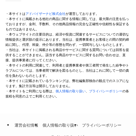
・本サイトは
アドバイザーナビ株式会社
が運営しております。
・本サイトに掲載される他社の商品に関する情報に関しては、最大限の注意を払っ
ておりますが、金利、手数料、その他商品情報の完全な正確性や信頼性を保証する
ものではありません。
・本ウェブサイトの主要目的は、経済や投資に関連するサービスについての適切な
情報提供と選択肢の提示にあります。当社は、提携事業者とお客様との間の契約締
結に関し、代理、斡旋、仲介等の形態を問わず、一切関与しないものとします。
・当社は、本サイトに掲載される商品やサービスに関する質問については回答を提
供することができません。該当する商品やサービスに関するお問い合わせは、直
接、提供事業者に行ってください。
・本サイトの利用に関連して、利用者と提携事業者や第三者間で発生した紛争やト
ラブルについては、当事者間で解決を図るものとし、当社はこれに関して一切の責
任を負わないものとします。
・本サイトに記載されているランキングは、弊社編集部独自の観点でのスコアにな
ります。集計方法等は開示しておりません。
・本サイトをご利用になる際は、
個人情報の取り扱い
、
プライバシーポリシー
の各
規程を同意の上でご利用ください。
運営会社情報
個人情報の取り扱い
プライバシーポリシー