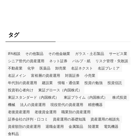
タグ
IFA相談
その他製品
その他金融業
ガラス・土石製品
サービス業
シニア世代の資産運用
ネット証券
パルプ・紙
リスク管理・失敗談
不動産業
化学
医薬品
卸売業
名証ネクスト
名証プレミア
名証メイン
富裕層の資産運用
対面証券
小売業
年代別の資産運用
建設業
情報・通信業
投資の勉強
投資信託
投資初心者向け
東証グロース（内国株式）
東証スタンダード（内国株式）
東証プライム（内国株式）
株式投資
機械
法人の資産運用
現役世代の資産運用
精密機器
老後資産運用
老後資金運用
職業別の資産運用
証券会社の評判・口コミ
資産運用の基礎知識
資産運用の相談先
資産額別の資産運用
退職金運用
金属製品
陸運業
電気機器
食料品