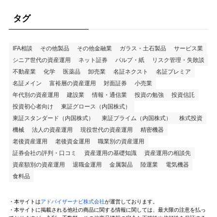
タグ
IFA相談
その他製品
その他金融業
ガラス・土石製品
サービス業
シニア世代の資産運用
ネット証券
パルプ・紙
リスク管理・失敗談
不動産業
化学
医薬品
卸売業
名証ネクスト
名証プレミア
名証メイン
富裕層の資産運用
対面証券
小売業
年代別の資産運用
建設業
情報・通信業
投資の勉強
投資信託
投資初心者向け
東証グロース（内国株式）
東証スタンダード（内国株式）
東証プライム（内国株式）
株式投資
機械
法人の資産運用
現役世代の資産運用
精密機器
老後資産運用
老後資金運用
職業別の資産運用
証券会社の評判・口コミ
資産運用の基礎知識
資産運用の相談先
資産額別の資産運用
退職金運用
金属製品
陸運業
電気機器
食料品
・本サイトは
アドバイザーナビ株式会社
が運営しております。
・本サイトに掲載される他社の商品に関する情報に関しては、最大限の注意を払っ