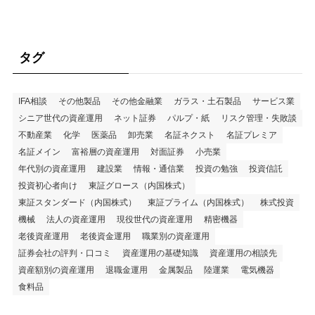
タグ
IFA相談
その他製品
その他金融業
ガラス・土石製品
サービス業
シニア世代の資産運用
ネット証券
パルプ・紙
リスク管理・失敗談
不動産業
化学
医薬品
卸売業
名証ネクスト
名証プレミア
名証メイン
富裕層の資産運用
対面証券
小売業
年代別の資産運用
建設業
情報・通信業
投資の勉強
投資信託
投資初心者向け
東証グロース（内国株式）
東証スタンダード（内国株式）
東証プライム（内国株式）
株式投資
機械
法人の資産運用
現役世代の資産運用
精密機器
老後資産運用
老後資金運用
職業別の資産運用
証券会社の評判・口コミ
資産運用の基礎知識
資産運用の相談先
資産額別の資産運用
退職金運用
金属製品
陸運業
電気機器
食料品