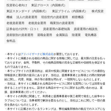
投資初心者向け
東証グロース（内国株式）
東証スタンダード（内国株式）
東証プライム（内国株式）
株式投資
機械
法人の資産運用
現役世代の資産運用
精密機器
老後資産運用
老後資金運用
職業別の資産運用
証券会社の評判・口コミ
資産運用の基礎知識
資産運用の相談先
資産額別の資産運用
退職金運用
金属製品
陸運業
電気機器
食料品
・本サイトは
アドバイザーナビ株式会社
が運営しております。
・本サイトに掲載される他社の商品に関する情報に関しては、最大限の注意を払っ
ておりますが、金利、手数料、その他商品情報の完全な正確性や信頼性を保証する
ものではありません。
・本ウェブサイトの主要目的は、経済や投資に関連するサービスについての適切な
情報提供と選択肢の提示にあります。当社は、提携事業者とお客様との間の契約締
結に関し、代理、斡旋、仲介等の形態を問わず、一切関与しないものとします。
・当社は、本サイトに掲載される商品やサービスに関する質問については回答を提
供することができません。該当する商品やサービスに関するお問い合わせは、直
接、提供事業者に行ってください。
・本サイトの利用に関連して、利用者と提携事業者や第三者間で発生した紛争やト
ラブルについては、当事者間で解決を図るものとし、当社はこれに関して一切の責
任を負わないものとします。
・本サイトに記載されているランキングは、弊社編集部独自の観点でのスコアにな