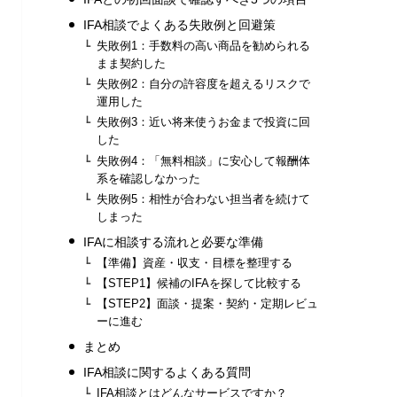
IFA相談でよくある失敗例と回避策
失敗例1：手数料の高い商品を勧められる
まま契約した
失敗例2：自分の許容度を超えるリスクで
運用した
失敗例3：近い将来使うお金まで投資に回
した
失敗例4：「無料相談」に安心して報酬体
系を確認しなかった
失敗例5：相性が合わない担当者を続けて
しまった
IFAに相談する流れと必要な準備
【準備】資産・収支・目標を整理する
【STEP1】候補のIFAを探して比較する
【STEP2】面談・提案・契約・定期レビュ
ーに進む
まとめ
IFA相談に関するよくある質問
IFA相談とはどんなサービスですか？