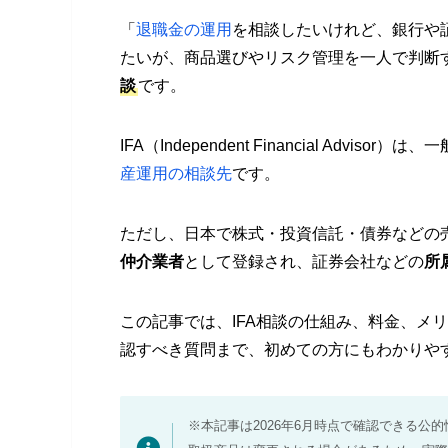
「
退職金の運用
を相談したいけれど、銀行や証
たいが、商品選びやリスク管理を一人で判断
談
です。
IFA（Independent Financial Ad
産運用の相談先
です。
ただし、日本で株式・投資信託・債券などの
仲介業者
として登録され、証券会社などの
所
この記事では、IFA相談の仕組み、料金、メ
認すべき質問まで、初めての方にもわかりや
※本記事は2026年6月時点で確認できる