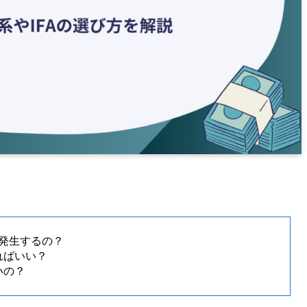
つ発生するの？
ればいい？
いの？