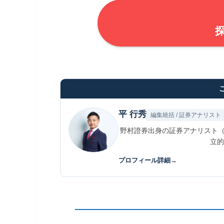
平 行秀
編集統括 / 証券アナリスト
野村證券出身の証券アナリスト（
立的
プロフィール詳細
→