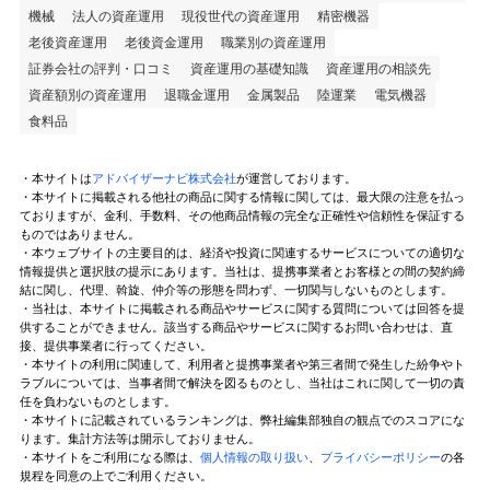
機械
法人の資産運用
現役世代の資産運用
精密機器
老後資産運用
老後資金運用
職業別の資産運用
証券会社の評判・口コミ
資産運用の基礎知識
資産運用の相談先
資産額別の資産運用
退職金運用
金属製品
陸運業
電気機器
食料品
・本サイトは
アドバイザーナビ株式会社
が運営しております。
・本サイトに掲載される他社の商品に関する情報に関しては、最大限の注意を払っ
ておりますが、金利、手数料、その他商品情報の完全な正確性や信頼性を保証する
ものではありません。
・本ウェブサイトの主要目的は、経済や投資に関連するサービスについての適切な
情報提供と選択肢の提示にあります。当社は、提携事業者とお客様との間の契約締
結に関し、代理、斡旋、仲介等の形態を問わず、一切関与しないものとします。
・当社は、本サイトに掲載される商品やサービスに関する質問については回答を提
供することができません。該当する商品やサービスに関するお問い合わせは、直
接、提供事業者に行ってください。
・本サイトの利用に関連して、利用者と提携事業者や第三者間で発生した紛争やト
ラブルについては、当事者間で解決を図るものとし、当社はこれに関して一切の責
任を負わないものとします。
・本サイトに記載されているランキングは、弊社編集部独自の観点でのスコアにな
ります。集計方法等は開示しておりません。
・本サイトをご利用になる際は、
個人情報の取り扱い
、
プライバシーポリシー
の各
規程を同意の上でご利用ください。