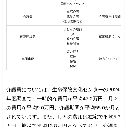
差額ベッド代など
在宅介護
介護費
施設介護
介護費用は期間と場
住宅改修など
子どもの結婚
孫
家族関連費
家族構成によって必
親の介護
相続関連
買い替え
車検
車関連費
地方在住では生活イ
保険
税金
介護費については、生命保険文化センターの2024
年度調査で、一時的な費用が平均47.2万円、月々
の費用が平均9.0万円、介護期間が平均55.0か月と
されています。また、月々の費用は在宅で平均5.3
万円、施設で平均13.8万円となっており、介護を