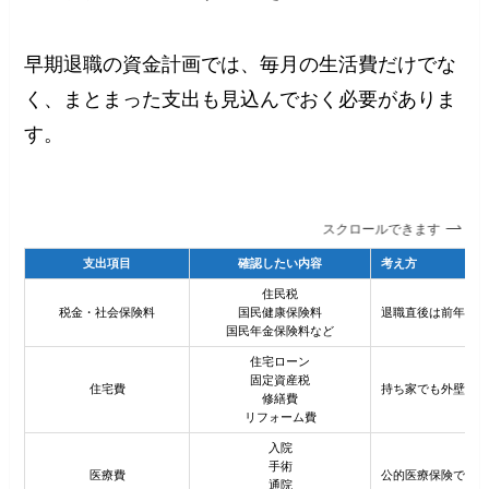
早期退職の資金計画では、毎月の生活費だけでな
く、まとまった支出も見込んでおく必要がありま
す。
スクロールできます
支出項目
確認したい内容
考え方
住民税
税金・社会保険料
国民健康保険料
退職直後は前年所得
国民年金保険料など
住宅ローン
固定資産税
住宅費
持ち家でも外壁・屋
修繕費
リフォーム費
入院
手術
医療費
公的医療保険でカバ
通院