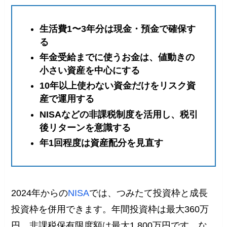
生活費1〜3年分は現金・預金で確保す
る
年金受給までに使うお金は、値動きの
小さい資産を中心にする
10年以上使わない資金だけをリスク資
産で運用する
NISAなどの非課税制度を活用し、税引
後リターンを意識する
年1回程度は資産配分を見直す
2024年からの
NISA
では、つみたて投資枠と成長
投資枠を併用できます。年間投資枠は最大360万
円、非課税保有限度額は最大1,800万円です。な