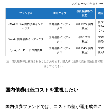
スクロールできます
信託報酬等の
ファンド名
運用タイプ
確認した
目安
低コスト
eMAXIS Slim 国内債券インデ
国内債券インデッ
年0.132％以内
NISA
ックス
クス
（税込）
てくださ
国内債券インデッ
年0.132％
NOMU
Smart-i 国内債券インデックス
クス
（税込）
販売会社
国内債券インデッ
年0.154％以内
NOMUR
たわらノーロード 国内債券
クス
（税込）
購入時手
注：信託報酬等は変更されることがあります。購入前に最新の交付目論見書で確
認してください。
国内債券は低コストを重視したい
国内債券ファンドでは、コストの差が運用成果に