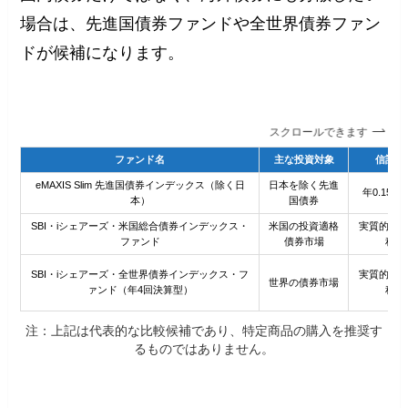
場合は、先進国債券ファンドや全世界債券ファン
ドが候補になります。
スクロールできます
ファンド名
主な投資対象
信託報
eMAXIS Slim 先進国債券インデックス（除く日
日本を除く先進
年0.15
本）
国債券
SBI・iシェアーズ・米国総合債券インデックス・
米国の投資適格
実質的な負担
ファンド
債券市場
程度
SBI・iシェアーズ・全世界債券インデックス・フ
実質的な負担
世界の債券市場
ァンド（年4回決算型）
程度
注：上記は代表的な比較候補であり、特定商品の購入を推奨す
るものではありません。