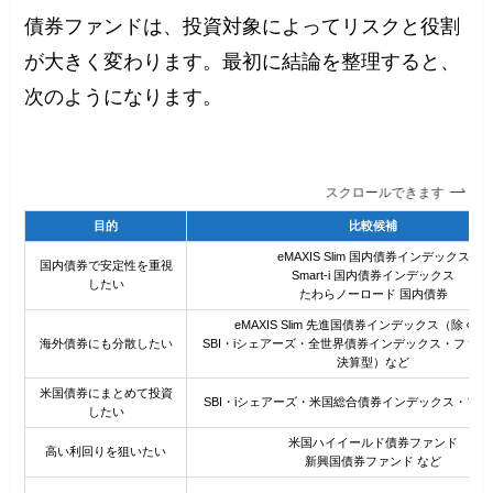
債券ファンドは、投資対象によってリスクと役割
が大きく変わります。最初に結論を整理すると、
次のようになります。
スクロールできます
目的
比較候補
eMAXIS Slim 国内債券インデックス
国内債券で安定性を重視
Smart-i 国内債券インデックス
したい
たわらノーロード 国内債券
eMAXIS Slim 先進国債券インデックス（除く
海外債券にも分散したい
SBI・iシェアーズ・全世界債券インデックス・ファン
決算型）など
米国債券にまとめて投資
SBI・iシェアーズ・米国総合債券インデックス・ファ
したい
米国ハイイールド債券ファンド
高い利回りを狙いたい
新興国債券ファンド など