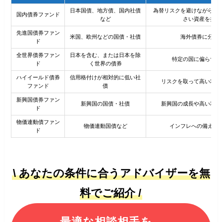
日本国債、地方債、国内社債
為替リスクを避けながら、
国内債券ファンド
など
さい資産を持ち
先進国債券ファン
米国、欧州などの国債・社債
海外債券に分散
ド
全世界債券ファン
日本を含む、または日本を除
特定の国に偏らず分
ド
く世界の債券
ハイイールド債券
信用格付けが相対的に低い社
リスクを取って高い利回
ファンド
債
新興国債券ファン
新興国の国債・社債
新興国の成長や高い利回
ド
物価連動債ファン
物価連動国債など
インフレへの備えを
ド
\ あなたの条件に合うアドバイザーを無
料でご紹介 /
最適な相談相手を