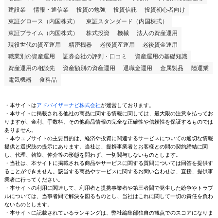
建設業
情報・通信業
投資の勉強
投資信託
投資初心者向け
東証グロース（内国株式）
東証スタンダード（内国株式）
東証プライム（内国株式）
株式投資
機械
法人の資産運用
現役世代の資産運用
精密機器
老後資産運用
老後資金運用
職業別の資産運用
証券会社の評判・口コミ
資産運用の基礎知識
資産運用の相談先
資産額別の資産運用
退職金運用
金属製品
陸運業
電気機器
食料品
・本サイトは
アドバイザーナビ株式会社
が運営しております。
・本サイトに掲載される他社の商品に関する情報に関しては、最大限の注意を払ってお
りますが、金利、手数料、その他商品情報の完全な正確性や信頼性を保証するものでは
ありません。
・本ウェブサイトの主要目的は、経済や投資に関連するサービスについての適切な情報
提供と選択肢の提示にあります。当社は、提携事業者とお客様との間の契約締結に関
し、代理、斡旋、仲介等の形態を問わず、一切関与しないものとします。
・当社は、本サイトに掲載される商品やサービスに関する質問については回答を提供す
ることができません。該当する商品やサービスに関するお問い合わせは、直接、提供事
業者に行ってください。
・本サイトの利用に関連して、利用者と提携事業者や第三者間で発生した紛争やトラブ
ルについては、当事者間で解決を図るものとし、当社はこれに関して一切の責任を負わ
ないものとします。
・本サイトに記載されているランキングは、弊社編集部独自の観点でのスコアになりま