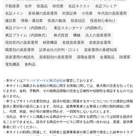
不動産業
化学
医薬品
卸売業
名証ネクスト
名証プレミア
名証メイン
富裕層の資産運用
対面証券
小売業
年代別の資産運用
建設業
情報・通信業
投資の勉強
投資信託
投資初心者向け
東証グロース（内国株式）
東証スタンダード（内国株式）
東証プライム（内国株式）
株式投資
機械
法人の資産運用
現役世代の資産運用
精密機器
老後資産運用
老後資金運用
職業別の資産運用
証券会社の評判・口コミ
資産運用の基礎知識
資産運用の相談先
資産額別の資産運用
退職金運用
金属製品
陸運業
電気機器
食料品
・本サイトは
アドバイザーナビ株式会社
が運営しております。
・本サイトに掲載される他社の商品に関する情報に関しては、最大限の注意を払ってお
りますが、金利、手数料、その他商品情報の完全な正確性や信頼性を保証するものでは
ありません。
・本ウェブサイトの主要目的は、経済や投資に関連するサービスについての適切な情報
提供と選択肢の提示にあります。当社は、提携事業者とお客様との間の契約締結に関
し、代理、斡旋、仲介等の形態を問わず、一切関与しないものとします。
・当社は、本サイトに掲載される商品やサービスに関する質問については回答を提供す
ることができません。該当する商品やサービスに関するお問い合わせは、直接、提供事
業者に行ってください。
・本サイトの利用に関連して、利用者と提携事業者や第三者間で発生した紛争やトラブ