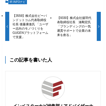
IR INFOナビ
【3559】株式会社ピーバ
【9330】株式会社揚羽代
ンドットコム代表取締役
表取締役社長 湊剛宏氏
社長 後藤康進氏 「ユーザ
「ブランディングの一気
ー志向のモノづくりを
通貫サポートで企業の未
GUGENプラットフォーム
来を創る」
で支援」
この記事を書いた人
インベスターナビ編集部 / アドバイザーナ