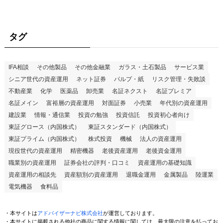
タグ
IFA相談
その他製品
その他金融業
ガラス・土石製品
サービス業
シニア世代の資産運用
ネット証券
パルプ・紙
リスク管理・失敗談
不動産業
化学
医薬品
卸売業
名証ネクスト
名証プレミア
名証メイン
富裕層の資産運用
対面証券
小売業
年代別の資産運用
建設業
情報・通信業
投資の勉強
投資信託
投資初心者向け
東証グロース（内国株式）
東証スタンダード（内国株式）
東証プライム（内国株式）
株式投資
機械
法人の資産運用
現役世代の資産運用
精密機器
老後資産運用
老後資金運用
職業別の資産運用
証券会社の評判・口コミ
資産運用の基礎知識
資産運用の相談先
資産額別の資産運用
退職金運用
金属製品
陸運業
電気機器
食料品
・本サイトは
アドバイザーナビ株式会社
が運営しております。
・本サイトに掲載される他社の商品に関する情報に関しては、最大限の注意を払ってお