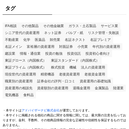
タグ
IFA相談
その他製品
その他金融業
ガラス・土石製品
サービス業
シニア世代の資産運用
ネット証券
パルプ・紙
リスク管理・失敗談
不動産業
化学
医薬品
卸売業
名証ネクスト
名証プレミア
名証メイン
富裕層の資産運用
対面証券
小売業
年代別の資産運用
建設業
情報・通信業
投資の勉強
投資信託
投資初心者向け
東証グロース（内国株式）
東証スタンダード（内国株式）
東証プライム（内国株式）
株式投資
機械
法人の資産運用
現役世代の資産運用
精密機器
老後資産運用
老後資金運用
職業別の資産運用
証券会社の評判・口コミ
資産運用の基礎知識
資産運用の相談先
資産額別の資産運用
退職金運用
金属製品
陸運業
電気機器
食料品
・本サイトは
アドバイザーナビ株式会社
が運営しております。
・本サイトに掲載される他社の商品に関する情報に関しては、最大限の注意を払ってお
りますが、金利、手数料、その他商品情報の完全な正確性や信頼性を保証するものでは
ありません。