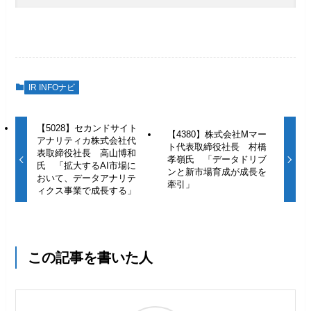
IR INFOナビ
【5028】セカンドサイト
【4380】株式会社Mマー
アナリティカ株式会社代
ト代表取締役社長 村橋
表取締役社長 高山博和
孝嶺氏 「データドリブ
氏 「拡大するAI市場に
ンと新市場育成が成長を
おいて、データアナリテ
牽引」
ィクス事業で成長する」
この記事を書いた人