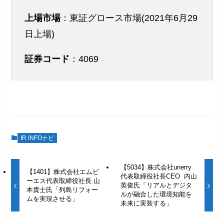
上場市場
：東証グロース市場(2021年6月29
日上場)
証券コード
：4069
IR INFOナビ
【5034】株式会社unerry
【1401】株式会社エムビ
代表取締役社長CEO 内山
ーエス代表取締役社長 山
英俊氏「リアルとデジタ
本貴士氏「列島リフォー
ルが融合した環境知能を
ムを実現させる」
未来に実装する」