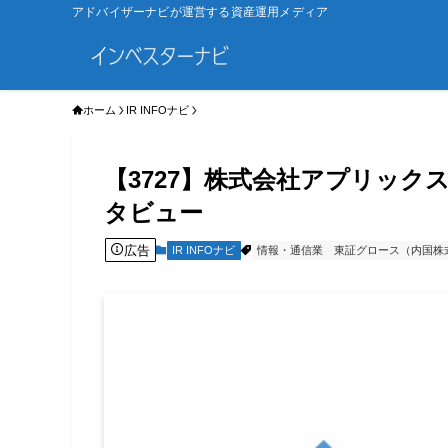
アドバイザーナビが運営する資産運用メディア
ホーム
IR INFOナビ
【3727】株式会社アプリック
タビュー
広告
IR INFOナビ
情報・通信業
東証グロース（内国株