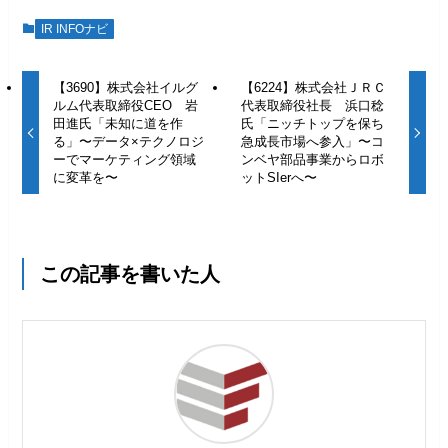
IR INFOナビ
【3690】株式会社イルグ
【6224】株式会社ＪＲＣ
ルム代表取締役CEO 岩
代表取締役社長 浜口稔
田進氏「未知に道を作
氏「ニッチトップを保ち
る」〜データ×テクノロジ
急成長市場へ参入」〜コ
ーでマーケティング領域
ンベヤ部品事業からロボ
に変革を〜
ットSIerへ〜
この記事を書いた人