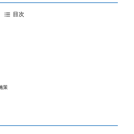
目次
と
施策