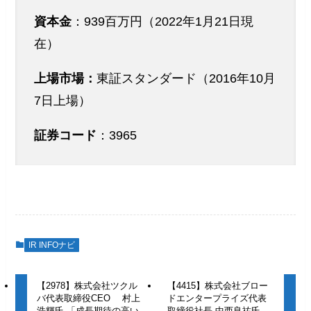
資本金
：939百万円（2022年1月21日現
在）
上場市場
：
東証スタンダード（2016年10月
7日上場）
証券コード
：3965
IR INFOナビ
【2978】株式会社ツクル
【4415】株式会社ブロー
バ代表取締役CEO 村上
ドエンタープライズ代表
浩輝氏 「成長期待の高い
取締役社長 中西良祐氏