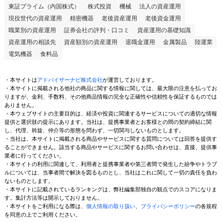
東証プライム（内国株式）
株式投資
機械
法人の資産運用
現役世代の資産運用
精密機器
老後資産運用
老後資金運用
職業別の資産運用
証券会社の評判・口コミ
資産運用の基礎知識
資産運用の相談先
資産額別の資産運用
退職金運用
金属製品
陸運業
電気機器
食料品
・本サイトは
アドバイザーナビ株式会社
が運営しております。
・本サイトに掲載される他社の商品に関する情報に関しては、最大限の注意を払ってお
りますが、金利、手数料、その他商品情報の完全な正確性や信頼性を保証するものでは
ありません。
・本ウェブサイトの主要目的は、経済や投資に関連するサービスについての適切な情報
提供と選択肢の提示にあります。当社は、提携事業者とお客様との間の契約締結に関
し、代理、斡旋、仲介等の形態を問わず、一切関与しないものとします。
・当社は、本サイトに掲載される商品やサービスに関する質問については回答を提供す
ることができません。該当する商品やサービスに関するお問い合わせは、直接、提供事
業者に行ってください。
・本サイトの利用に関連して、利用者と提携事業者や第三者間で発生した紛争やトラブ
ルについては、当事者間で解決を図るものとし、当社はこれに関して一切の責任を負わ
ないものとします。
・本サイトに記載されているランキングは、弊社編集部独自の観点でのスコアになりま
す。集計方法等は開示しておりません。
・本サイトをご利用になる際は、
個人情報の取り扱い
、
プライバシーポリシー
の各規程
を同意の上でご利用ください。