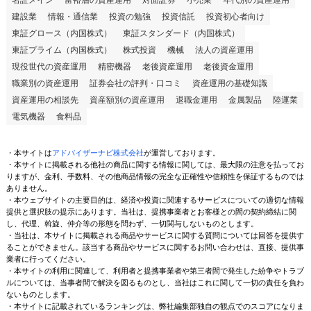
名証メイン
富裕層の資産運用
対面証券
小売業
年代別の資産運用
建設業
情報・通信業
投資の勉強
投資信託
投資初心者向け
東証グロース（内国株式）
東証スタンダード（内国株式）
東証プライム（内国株式）
株式投資
機械
法人の資産運用
現役世代の資産運用
精密機器
老後資産運用
老後資金運用
職業別の資産運用
証券会社の評判・口コミ
資産運用の基礎知識
資産運用の相談先
資産額別の資産運用
退職金運用
金属製品
陸運業
電気機器
食料品
・本サイトは
アドバイザーナビ株式会社
が運営しております。
・本サイトに掲載される他社の商品に関する情報に関しては、最大限の注意を払ってお
りますが、金利、手数料、その他商品情報の完全な正確性や信頼性を保証するものでは
ありません。
・本ウェブサイトの主要目的は、経済や投資に関連するサービスについての適切な情報
提供と選択肢の提示にあります。当社は、提携事業者とお客様との間の契約締結に関
し、代理、斡旋、仲介等の形態を問わず、一切関与しないものとします。
・当社は、本サイトに掲載される商品やサービスに関する質問については回答を提供す
ることができません。該当する商品やサービスに関するお問い合わせは、直接、提供事
業者に行ってください。
・本サイトの利用に関連して、利用者と提携事業者や第三者間で発生した紛争やトラブ
ルについては、当事者間で解決を図るものとし、当社はこれに関して一切の責任を負わ
ないものとします。
・本サイトに記載されているランキングは、弊社編集部独自の観点でのスコアになりま