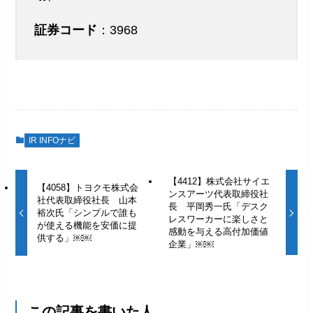
証券コード
：3968
IR INFOナビ
【4412】株式会社サイエ
【4058】トヨクモ株式会
ンスアーツ代表取締役社
社代表取締役社長 山本
長 平岡秀一氏「デスク
裕次氏「シンプルで誰も
レスワーカーに楽しさと
が使える機能を安価に提
感動を与える高付加価値
供する」￼￼
企業」￼￼
この記事を書いた人