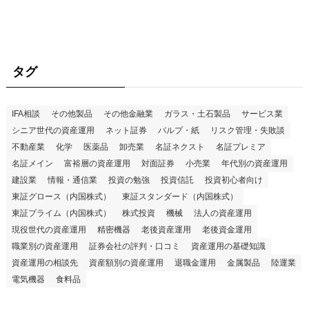
タグ
IFA相談
その他製品
その他金融業
ガラス・土石製品
サービス業
シニア世代の資産運用
ネット証券
パルプ・紙
リスク管理・失敗談
不動産業
化学
医薬品
卸売業
名証ネクスト
名証プレミア
名証メイン
富裕層の資産運用
対面証券
小売業
年代別の資産運用
建設業
情報・通信業
投資の勉強
投資信託
投資初心者向け
東証グロース（内国株式）
東証スタンダード（内国株式）
東証プライム（内国株式）
株式投資
機械
法人の資産運用
現役世代の資産運用
精密機器
老後資産運用
老後資金運用
職業別の資産運用
証券会社の評判・口コミ
資産運用の基礎知識
資産運用の相談先
資産額別の資産運用
退職金運用
金属製品
陸運業
電気機器
食料品