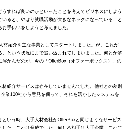
どうすれば良いのかといったことを考えてビジネスにしよう
ていると、やはり就職活動が大きなネックになっている、と
るお手伝いをしようと考えました。
の人材紹介を主な事業としてスタートしました。が、これが
る、という状況にまで追い込まれてしまいました。何とか解
かんだのが、今の「OfferBox（オファーボックス）」の
人材紹介サービスは存在していませんでした。他社との差別
と企業100社から意見を伺って、それを活かしたシステムを
いう時、大手人材会社がOfferBoxと同じようなサービス
ました。これは脅威でした。何しろ相手は大手企業。これに