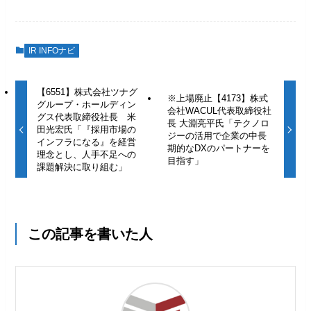
IR INFOナビ
【6551】株式会社ツナグ
※上場廃止【4173】株式
グループ・ホールディン
会社WACUL代表取締役社
グス代表取締役社長 米
長 大淵亮平氏「テクノロ
田光宏氏「『採用市場の
ジーの活用で企業の中長
インフラになる』を経営
期的なDXのパートナーを
理念とし、人手不足への
目指す」
課題解決に取り組む」
この記事を書いた人