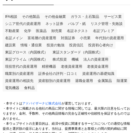
IFA相談
その他製品
その他金融業
ガラス・土石製品
サービス業
シニア世代の資産運用
ネット証券
パルプ・紙
リスク管理・失敗談
不動産業
化学
医薬品
卸売業
名証ネクスト
名証プレミア
名証メイン
富裕層の資産運用
対面証券
小売業
年代別の資産運用
建設業
情報・通信業
投資の勉強
投資信託
投資初心者向け
東証グロース（内国株式）
東証スタンダード（内国株式）
東証プライム（内国株式）
株式投資
機械
法人の資産運用
現役世代の資産運用
精密機器
老後資産運用
老後資金運用
職業別の資産運用
証券会社の評判・口コミ
資産運用の基礎知識
資産運用の相談先
資産額別の資産運用
退職金運用
金属製品
陸運業
電気機器
食料品
・本サイトは
アドバイザーナビ株式会社
が運営しております。
・本サイトに掲載される他社の商品に関する情報に関しては、最大限の注意を払ってお
りますが、金利、手数料、その他商品情報の完全な正確性や信頼性を保証するものでは
ありません。
・本ウェブサイトの主要目的は、経済や投資に関連するサービスについての適切な情報
提供と選択肢の提示にあります。当社は、提携事業者とお客様との間の契約締結に関