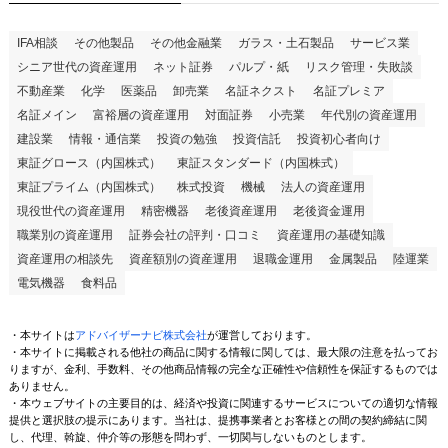
IFA相談
その他製品
その他金融業
ガラス・土石製品
サービス業
シニア世代の資産運用
ネット証券
パルプ・紙
リスク管理・失敗談
不動産業
化学
医薬品
卸売業
名証ネクスト
名証プレミア
名証メイン
富裕層の資産運用
対面証券
小売業
年代別の資産運用
建設業
情報・通信業
投資の勉強
投資信託
投資初心者向け
東証グロース（内国株式）
東証スタンダード（内国株式）
東証プライム（内国株式）
株式投資
機械
法人の資産運用
現役世代の資産運用
精密機器
老後資産運用
老後資金運用
職業別の資産運用
証券会社の評判・口コミ
資産運用の基礎知識
資産運用の相談先
資産額別の資産運用
退職金運用
金属製品
陸運業
電気機器
食料品
・本サイトは
アドバイザーナビ株式会社
が運営しております。
・本サイトに掲載される他社の商品に関する情報に関しては、最大限の注意を払ってお
りますが、金利、手数料、その他商品情報の完全な正確性や信頼性を保証するものでは
ありません。
・本ウェブサイトの主要目的は、経済や投資に関連するサービスについての適切な情報
提供と選択肢の提示にあります。当社は、提携事業者とお客様との間の契約締結に関
し、代理、斡旋、仲介等の形態を問わず、一切関与しないものとします。