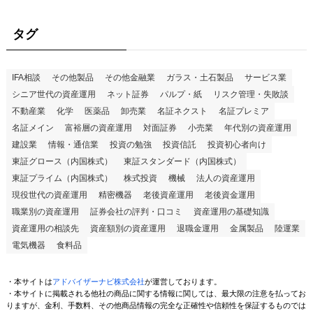
タグ
IFA相談
その他製品
その他金融業
ガラス・土石製品
サービス業
シニア世代の資産運用
ネット証券
パルプ・紙
リスク管理・失敗談
不動産業
化学
医薬品
卸売業
名証ネクスト
名証プレミア
名証メイン
富裕層の資産運用
対面証券
小売業
年代別の資産運用
建設業
情報・通信業
投資の勉強
投資信託
投資初心者向け
東証グロース（内国株式）
東証スタンダード（内国株式）
東証プライム（内国株式）
株式投資
機械
法人の資産運用
現役世代の資産運用
精密機器
老後資産運用
老後資金運用
職業別の資産運用
証券会社の評判・口コミ
資産運用の基礎知識
資産運用の相談先
資産額別の資産運用
退職金運用
金属製品
陸運業
電気機器
食料品
・本サイトは
アドバイザーナビ株式会社
が運営しております。
・本サイトに掲載される他社の商品に関する情報に関しては、最大限の注意を払ってお
りますが、金利、手数料、その他商品情報の完全な正確性や信頼性を保証するものでは