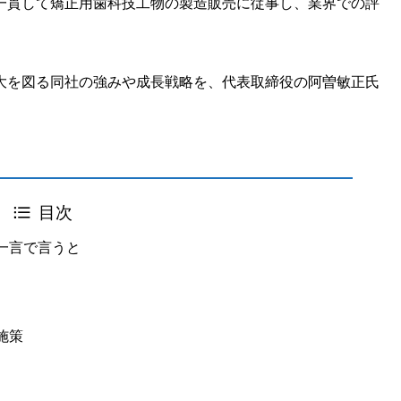
一貫して矯正用歯科技工物の製造販売に従事し、業界での評
大を図る同社の強みや成長戦略を、代表取締役の阿曽敏正氏
目次
一言で言うと
施策