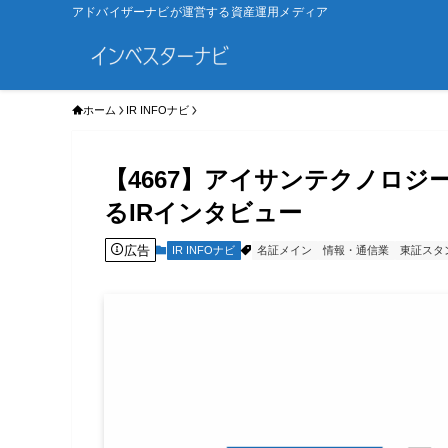
アドバイザーナビが運営する資産運用メディア
ホーム
IR INFOナビ
【4667】アイサンテクノロ
るIRインタビュー
広告
IR INFOナビ
名証メイン
情報・通信業
東証スタ