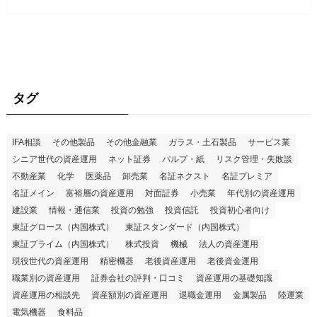
タグ
IFA相談
その他製品
その他金融業
ガラス・土石製品
サービス業
シニア世代の資産運用
ネット証券
パルプ・紙
リスク管理・失敗談
不動産業
化学
医薬品
卸売業
名証ネクスト
名証プレミア
名証メイン
富裕層の資産運用
対面証券
小売業
年代別の資産運用
建設業
情報・通信業
投資の勉強
投資信託
投資初心者向け
東証グロース（内国株式）
東証スタンダード（内国株式）
東証プライム（内国株式）
株式投資
機械
法人の資産運用
現役世代の資産運用
精密機器
老後資産運用
老後資金運用
職業別の資産運用
証券会社の評判・口コミ
資産運用の基礎知識
資産運用の相談先
資産額別の資産運用
退職金運用
金属製品
陸運業
電気機器
食料品