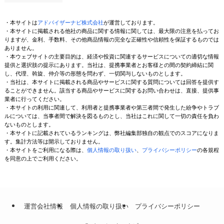
・本サイトは
アドバイザーナビ株式会社
が運営しております。
・本サイトに掲載される他社の商品に関する情報に関しては、最大限の注意を払ってお
りますが、金利、手数料、その他商品情報の完全な正確性や信頼性を保証するものでは
ありません。
・本ウェブサイトの主要目的は、経済や投資に関連するサービスについての適切な情報
提供と選択肢の提示にあります。当社は、提携事業者とお客様との間の契約締結に関
し、代理、斡旋、仲介等の形態を問わず、一切関与しないものとします。
・当社は、本サイトに掲載される商品やサービスに関する質問については回答を提供す
ることができません。該当する商品やサービスに関するお問い合わせは、直接、提供事
業者に行ってください。
・本サイトの利用に関連して、利用者と提携事業者や第三者間で発生した紛争やトラブ
ルについては、当事者間で解決を図るものとし、当社はこれに関して一切の責任を負わ
ないものとします。
・本サイトに記載されているランキングは、弊社編集部独自の観点でのスコアになりま
す。集計方法等は開示しておりません。
・本サイトをご利用になる際は、
個人情報の取り扱い
、
プライバシーポリシー
の各規程
を同意の上でご利用ください。
運営会社情報
個人情報の取り扱い
プライバシーポリシー