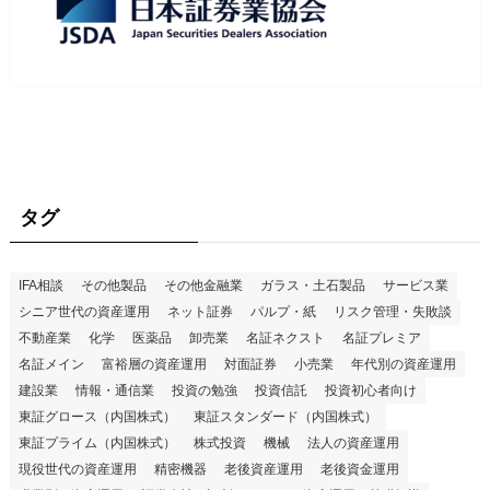
タグ
IFA相談
その他製品
その他金融業
ガラス・土石製品
サービス業
シニア世代の資産運用
ネット証券
パルプ・紙
リスク管理・失敗談
不動産業
化学
医薬品
卸売業
名証ネクスト
名証プレミア
名証メイン
富裕層の資産運用
対面証券
小売業
年代別の資産運用
建設業
情報・通信業
投資の勉強
投資信託
投資初心者向け
東証グロース（内国株式）
東証スタンダード（内国株式）
東証プライム（内国株式）
株式投資
機械
法人の資産運用
現役世代の資産運用
精密機器
老後資産運用
老後資金運用