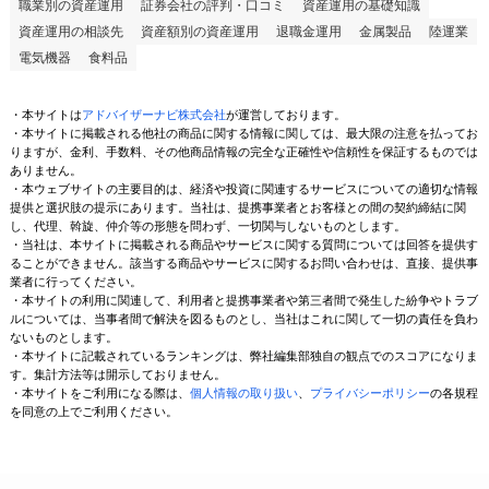
職業別の資産運用
証券会社の評判・口コミ
資産運用の基礎知識
資産運用の相談先
資産額別の資産運用
退職金運用
金属製品
陸運業
電気機器
食料品
・本サイトは
アドバイザーナビ株式会社
が運営しております。
・本サイトに掲載される他社の商品に関する情報に関しては、最大限の注意を払ってお
りますが、金利、手数料、その他商品情報の完全な正確性や信頼性を保証するものでは
ありません。
・本ウェブサイトの主要目的は、経済や投資に関連するサービスについての適切な情報
提供と選択肢の提示にあります。当社は、提携事業者とお客様との間の契約締結に関
し、代理、斡旋、仲介等の形態を問わず、一切関与しないものとします。
・当社は、本サイトに掲載される商品やサービスに関する質問については回答を提供す
ることができません。該当する商品やサービスに関するお問い合わせは、直接、提供事
業者に行ってください。
・本サイトの利用に関連して、利用者と提携事業者や第三者間で発生した紛争やトラブ
ルについては、当事者間で解決を図るものとし、当社はこれに関して一切の責任を負わ
ないものとします。
・本サイトに記載されているランキングは、弊社編集部独自の観点でのスコアになりま
す。集計方法等は開示しておりません。
・本サイトをご利用になる際は、
個人情報の取り扱い
、
プライバシーポリシー
の各規程
を同意の上でご利用ください。