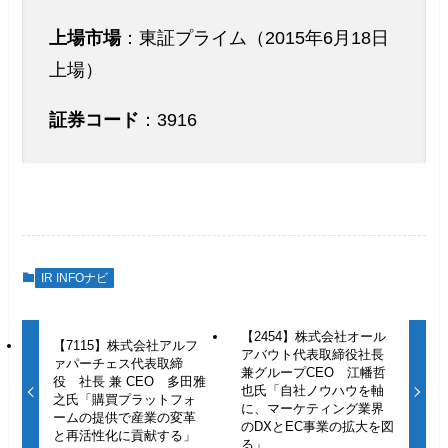
上場市場
：東証プライム（2015年6月18日
上場）
証券コード
：3916
IR INFOナビ
【2454】株式会社オール
【7115】株式会社アルフ
アバウト代表取締役社長
ァパーチェス代表取締
兼グループCEO 江幡哲
役 社長 兼 CEO 多田雅
也氏「自社ノウハウを軸
之氏「購買プラットフォ
に、マーケティング業界
ームの提供で産業の変革
のDXとEC事業の拡大を図
と再活性化に貢献する」
る」