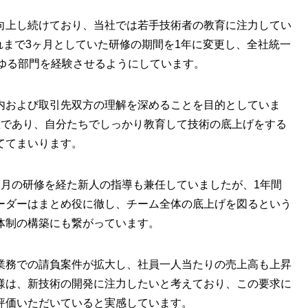
向上し続けており、当社では若手技術者の教育に注力してい
それまで3ヶ月としていた研修の期間を1年に変更し、全社統一
らゆる部門を経験させるようにしています。
内および取引先双方の理解を深めることを目的としていま
宝であり、自分たちでしっかり教育して技術の底上げをする
ててまいります。
ヶ月の研修を経た新人の指導も兼任していましたが、1年間
ーダーはまとめ役に徹し、チーム全体の底上げを図るという
体制の構築にも繋がっています。
業務での請負案件が拡大し、社員一人当たりの売上高も上昇
様は、新技術の開発に注力したいと考えており、この要求に
評価いただいていると実感しています。