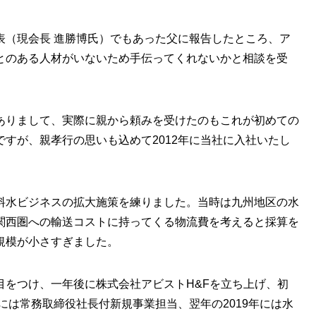
表（現会長 進勝博氏）でもあった父に報告したところ、ア
とのある人材がいないため手伝ってくれないかと相談を受
ありまして、実際に親から頼みを受けたのもこれが初めての
すが、親孝行の思いも込めて2012年に当社に入社いたし
料水ビジネスの拡大施策を練りました。当時は九州地区の水
関西圏への輸送コストに持ってくる物流費を考えると採算を
規模が小さすぎました。
目をつけ、一年後に株式会社アビストH&Fを立ち上げ、初
には常務取締役社長付新規事業担当、翌年の2019年には水