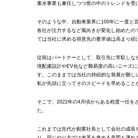
素水事業も兼任しつつ世の中のトレンドを受
そのような中、自動車業界に100年に一度と
各社が注力するなど風向きが変化し始めたので
ては当社に求める得意先の要求値は高まり続
従前はパートナーとして、取引先に常駐しな
境配慮設計やEV化など難易度の高いニーズ
す。このままでは当社の持続的な発展が難し
私が先頭に立ってそのスピードを早めること
そこで、2022年の4月頃からある程度一任
た。
これまでは先代が創業社長として会社の成長
り、同じやり方では改革を進める意図も薄れ