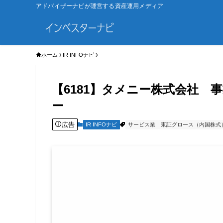
アドバイザーナビが運営する資産運用メディア
ホーム
IR INFOナビ
【6181】タメニー株式会社 
ー
広告
IR INFOナビ
サービス業
東証グロース（内国株式