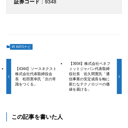
証券コード
：9348
IR INFOナビ
【3934】株式会社ベネフ
【4344】ソースネクスト
ィットジャパン代表取締
株式会社代表取締役会
役社長 佐久間寛氏「通
長 松田憲幸氏「次の常
信事業の安定成長を軸に
識をつくる」
新たなテクノロジーの価
値を届ける」
この記事を書いた人