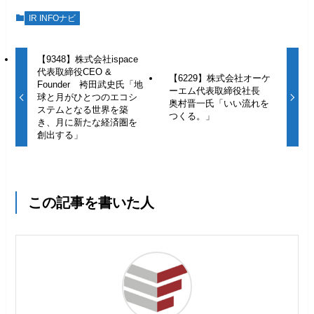
IR INFOナビ
【9348】株式会社ispace
代表取締役CEO &
【6229】株式会社オーケ
Founder 袴田武史氏「地
ーエム代表取締役社長
球と月がひとつのエコシ
奥村晋一氏「いい流れを
ステムとなる世界を築
つくる。」
き、月に新たな経済圏を
創出する」
この記事を書いた人