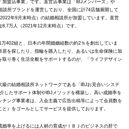
加盟店事業」です。直営店事業は「IBJメンバーズ」や
婚相談所ブランドを運営しており、全国に計74店舗展開して
（2022年9月末時点）の結婚相談所が加盟しています。直営
.7万人（2021年12月末時点）です。
1万402組と、日本の年間婚姻組数の約2％を創出していま
新居を探したり、指輪を購入したり、あるいは生命保険に加
を取り巻く生活全般をサポートするのが、「ライフデザイン
大級の結婚相談所ネットワークである「IBJお見合いシステ
介したサポート体制やIBJメソッドを構築し、高い成婚率を
ッチング事業者は、入会主義で広告出稿等によって会員数を
こと）をゴールとしてサービスを提供しております。
成婚率を上げるには人材の育成がＩＢＪのビジネスの肝で