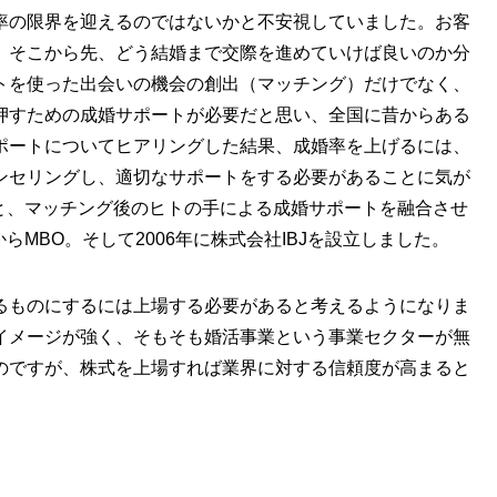
率の限界を迎えるのではないかと不安視していました。お客
、そこから先、どう結婚まで交際を進めていけば良いのか分
トを使った出会いの機会の創出（マッチング）だけでなく、
押すための成婚サポートが必要だと思い、全国に昔からある
ポートについてヒアリングした結果、成婚率を上げるには、
ンセリングし、適切なサポートをする必要があることに気が
用と、マッチング後のヒトの手による成婚サポートを融合させ
nからMBO。そして2006年に株式会社IBJを設立しました。
あるものにするには上場する必要があると考えるようになりま
イメージが強く、そもそも婚活事業という事業セクターが無
のですが、株式を上場すれば業界に対する信頼度が高まると