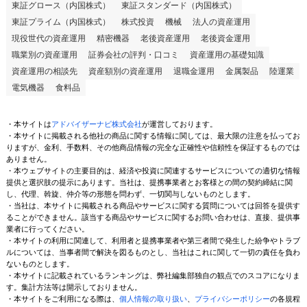
東証グロース（内国株式）
東証スタンダード（内国株式）
東証プライム（内国株式）
株式投資
機械
法人の資産運用
現役世代の資産運用
精密機器
老後資産運用
老後資金運用
職業別の資産運用
証券会社の評判・口コミ
資産運用の基礎知識
資産運用の相談先
資産額別の資産運用
退職金運用
金属製品
陸運業
電気機器
食料品
・本サイトは
アドバイザーナビ株式会社
が運営しております。
・本サイトに掲載される他社の商品に関する情報に関しては、最大限の注意を払ってお
りますが、金利、手数料、その他商品情報の完全な正確性や信頼性を保証するものでは
ありません。
・本ウェブサイトの主要目的は、経済や投資に関連するサービスについての適切な情報
提供と選択肢の提示にあります。当社は、提携事業者とお客様との間の契約締結に関
し、代理、斡旋、仲介等の形態を問わず、一切関与しないものとします。
・当社は、本サイトに掲載される商品やサービスに関する質問については回答を提供す
ることができません。該当する商品やサービスに関するお問い合わせは、直接、提供事
業者に行ってください。
・本サイトの利用に関連して、利用者と提携事業者や第三者間で発生した紛争やトラブ
ルについては、当事者間で解決を図るものとし、当社はこれに関して一切の責任を負わ
ないものとします。
・本サイトに記載されているランキングは、弊社編集部独自の観点でのスコアになりま
す。集計方法等は開示しておりません。
・本サイトをご利用になる際は、
個人情報の取り扱い
、
プライバシーポリシー
の各規程