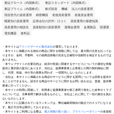
東証グロース（内国株式）
東証スタンダード（内国株式）
東証プライム（内国株式）
株式投資
機械
法人の資産運用
現役世代の資産運用
精密機器
老後資産運用
老後資金運用
職業別の資産運用
証券会社の評判・口コミ
資産運用の基礎知識
資産運用の相談先
資産額別の資産運用
退職金運用
金属製品
陸運業
電気機器
食料品
・本サイトは
アドバイザーナビ株式会社
が運営しております。
・本サイトに掲載される他社の商品に関する情報に関しては、最大限の注意を払ってお
りますが、金利、手数料、その他商品情報の完全な正確性や信頼性を保証するものでは
ありません。
・本ウェブサイトの主要目的は、経済や投資に関連するサービスについての適切な情報
提供と選択肢の提示にあります。当社は、提携事業者とお客様との間の契約締結に関
し、代理、斡旋、仲介等の形態を問わず、一切関与しないものとします。
・当社は、本サイトに掲載される商品やサービスに関する質問については回答を提供す
ることができません。該当する商品やサービスに関するお問い合わせは、直接、提供事
業者に行ってください。
・本サイトの利用に関連して、利用者と提携事業者や第三者間で発生した紛争やトラブ
ルについては、当事者間で解決を図るものとし、当社はこれに関して一切の責任を負わ
ないものとします。
・本サイトに記載されているランキングは、弊社編集部独自の観点でのスコアになりま
す。集計方法等は開示しておりません。
・本サイトをご利用になる際は、
個人情報の取り扱い
、
プライバシーポリシー
の各規程