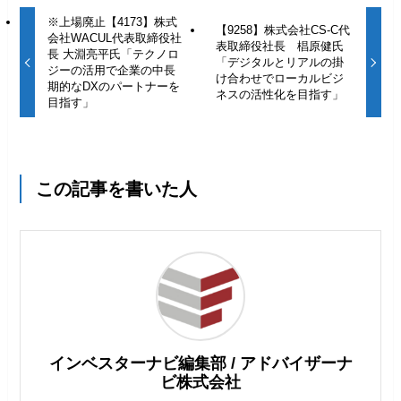
※上場廃止【4173】株式
【9258】株式会社CS-C代
会社WACUL代表取締役社
表取締役社長 椙原健氏
長 大淵亮平氏「テクノロ
「デジタルとリアルの掛
ジーの活用で企業の中長
け合わせでローカルビジ
期的なDXのパートナーを
ネスの活性化を目指す」
目指す」
この記事を書いた人
インベスターナビ編集部 / アドバイザーナ
ビ株式会社