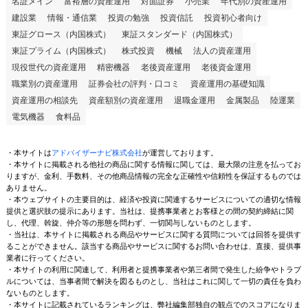
名証メイン
富裕層の資産運用
対面証券
小売業
年代別の資産運用
建設業
情報・通信業
投資の勉強
投資信託
投資初心者向け
東証グロース（内国株式）
東証スタンダード（内国株式）
東証プライム（内国株式）
株式投資
機械
法人の資産運用
現役世代の資産運用
精密機器
老後資産運用
老後資金運用
職業別の資産運用
証券会社の評判・口コミ
資産運用の基礎知識
資産運用の相談先
資産額別の資産運用
退職金運用
金属製品
陸運業
電気機器
食料品
・本サイトは
アドバイザーナビ株式会社
が運営しております。
・本サイトに掲載される他社の商品に関する情報に関しては、最大限の注意を払ってお
りますが、金利、手数料、その他商品情報の完全な正確性や信頼性を保証するものでは
ありません。
・本ウェブサイトの主要目的は、経済や投資に関連するサービスについての適切な情報
提供と選択肢の提示にあります。当社は、提携事業者とお客様との間の契約締結に関
し、代理、斡旋、仲介等の形態を問わず、一切関与しないものとします。
・当社は、本サイトに掲載される商品やサービスに関する質問については回答を提供す
ることができません。該当する商品やサービスに関するお問い合わせは、直接、提供事
業者に行ってください。
・本サイトの利用に関連して、利用者と提携事業者や第三者間で発生した紛争やトラブ
ルについては、当事者間で解決を図るものとし、当社はこれに関して一切の責任を負わ
ないものとします。
・本サイトに記載されているランキングは、弊社編集部独自の観点でのスコアになりま