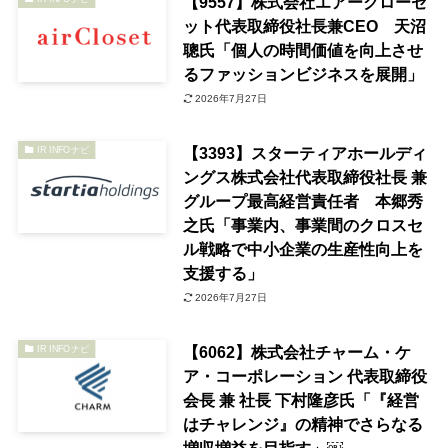
【9557】株式会社エアークローゼ
ット代表取締役社長兼CEO 天沼
聰氏「個人の時間価値を向上させ
るファッションビジネスを展開」
2026年7月27日
【3393】スターティアホールディ
IR INFOナビ
ングス株式会社代表取締役社長 兼
グループ最高経営責任者 本郷秀
之氏「事業内、事業間のクロスセ
ル戦略で中小企業の生産性向上を
支援する」
2026年7月27日
【6062】株式会社チャーム・ケ
IR INFOナビ
ア・コーポレーション 代表取締役
会長 兼 社長 下村隆彦氏「『経営
はチャレンジ』の精神でさらなる
増収増益を目指す」￼