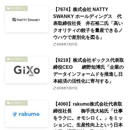
【7674】株式会社 NATTY
IR INFOナビ
SWANKY ホールディングス 代
表取締役社長 井石裕二氏「高い
クオリティの餃子を量産できるノ
ウハウで差別化を図る」
2026年7月27日
【9219】株式会社ギックス代表取
IR INFOナビ
締役CEO 網野知博氏「企業の
データインフォームドを推進し日
本経済の活性化に寄与する」
2026年7月27日
【4060】rakumo株式会社代表取
IR INFOナビ
締役社長 御手洗大祐氏「仕事
をラクに。オモシロく。」をミッ
ションに、生産性向上という日本