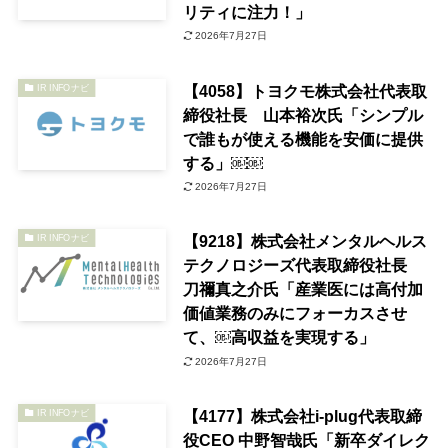
リティに注力！」
2026年7月27日
【4058】トヨクモ株式会社代表取
IR INFOナビ
締役社長 山本裕次氏「シンプル
で誰もが使える機能を安価に提供
する」￼￼
2026年7月27日
【9218】株式会社メンタルヘルス
IR INFOナビ
テクノロジーズ代表取締役社長
刀禰真之介氏「産業医には高付加
価値業務のみにフォーカスさせ
て、￼高収益を実現する」
2026年7月27日
【4177】株式会社i-plug代表取締
IR INFOナビ
役CEO 中野智哉氏「新卒ダイレク