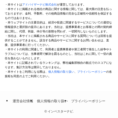
・本サイトは
アドバイザーナビ株式会社
が運営しております。
・本サイトに掲載される他社の商品に関する情報に関しては、最大限の注意を払っ
ておりますが、金利、手数料、その他商品情報の完全な正確性や信頼性を保証する
ものではありません。
・本ウェブサイトの主要目的は、経済や投資に関連するサービスについての適切な
情報提供と選択肢の提示にあります。当社は、提携事業者とお客様との間の契約締
結に関し、代理、斡旋、仲介等の形態を問わず、一切関与しないものとします。
・当社は、本サイトに掲載される商品やサービスに関する質問については回答を提
供することができません。該当する商品やサービスに関するお問い合わせは、直
接、提供事業者に行ってください。
・本サイトの利用に関連して、利用者と提携事業者や第三者間で発生した紛争やト
ラブルについては、当事者間で解決を図るものとし、当社はこれに関して一切の責
任を負わないものとします。
・本サイトに記載されているランキングは、弊社編集部独自の観点でのスコアにな
ります。集計方法等は開示しておりません。
・本サイトをご利用になる際は、
個人情報の取り扱い
、
プライバシーポリシー
の各
規程を同意の上でご利用ください。
運営会社情報
個人情報の取り扱い
プライバシーポリシー
©
インベスターナビ.