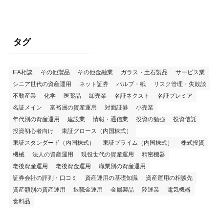
タグ
IFA相談
その他製品
その他金融業
ガラス・土石製品
サービス業
シニア世代の資産運用
ネット証券
パルプ・紙
リスク管理・失敗談
不動産業
化学
医薬品
卸売業
名証ネクスト
名証プレミア
名証メイン
富裕層の資産運用
対面証券
小売業
年代別の資産運用
建設業
情報・通信業
投資の勉強
投資信託
投資初心者向け
東証グロース（内国株式）
東証スタンダード（内国株式）
東証プライム（内国株式）
株式投資
機械
法人の資産運用
現役世代の資産運用
精密機器
老後資産運用
老後資金運用
職業別の資産運用
証券会社の評判・口コミ
資産運用の基礎知識
資産運用の相談先
資産額別の資産運用
退職金運用
金属製品
陸運業
電気機器
食料品