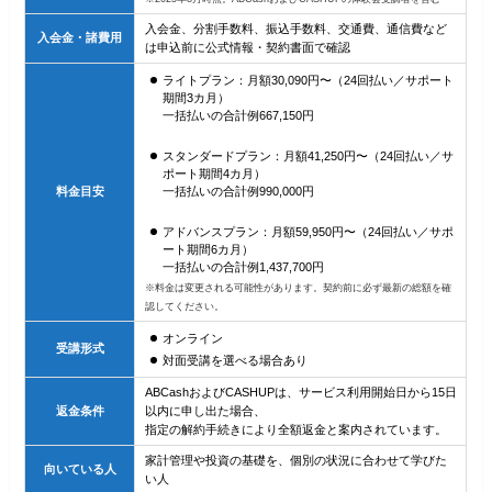
入会金、分割手数料、振込手数料、交通費、通信費など
入会金・諸費用
は申込前に公式情報・契約書面で確認
ライトプラン：月額30,090円〜（24回払い／サポート
期間3カ月）
一括払いの合計例667,150円
スタンダードプラン：月額41,250円〜（24回払い／サ
ポート期間4カ月）
料金目安
一括払いの合計例990,000円
アドバンスプラン：月額59,950円〜（24回払い／サポ
ート期間6カ月）
一括払いの合計例1,437,700円
※料金は変更される可能性があります。契約前に必ず最新の総額を確
認してください。
オンライン
受講形式
対面受講を選べる場合あり
ABCashおよびCASHUPは、サービス利用開始日から15日
返金条件
以内に申し出た場合、
指定の解約手続きにより全額返金と案内されています。
家計管理や投資の基礎を、個別の状況に合わせて学びた
向いている人
い人