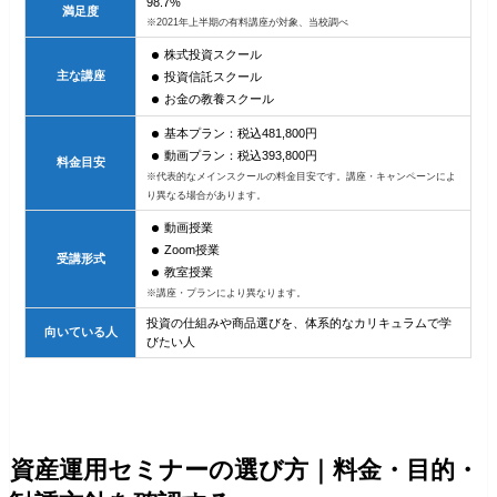
98.7%
満足度
※2021年上半期の有料講座が対象、当校調べ
株式投資スクール
主な講座
投資信託スクール
お金の教養スクール
基本プラン：税込481,800円
動画プラン：税込393,800円
料金目安
※代表的なメインスクールの料金目安です。講座・キャンペーンによ
り異なる場合があります。
動画授業
Zoom授業
受講形式
教室授業
※講座・プランにより異なります。
投資の仕組みや商品選びを、体系的なカリキュラムで学
向いている人
びたい人
資産運用セミナーの選び方｜料金・目的・