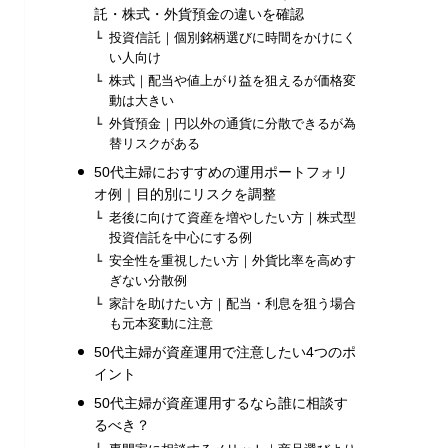
託・株式・外貨預金の違いを確認
投資信託｜個別銘柄選びに時間をかけにく
い人向け
株式｜配当や値上がり益を狙えるが価格変
動は大きい
外貨預金｜円以外の通貨に分散できるが為
替リスクがある
50代主婦におすすめの運用ポートフォリ
オ例｜目的別にリスクを調整
老後に向けて資産を増やしたい方｜株式型
投資信託を中心にする例
安全性を重視したい方｜外貨比率を高めす
ぎない分散例
家計を助けたい方｜配当・利息を狙う場合
も元本変動に注意
50代主婦が資産運用で注意したい4つのポ
イント
50代主婦が資産運用するなら誰に相談す
るべき？