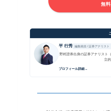
無料
平 行秀
編集統括 / 証券アナリスト
野村證券出身の証券アナリスト（
立的
プロフィール詳細
→