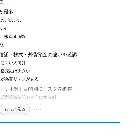
由
が最多
が69.7%
6%
株式60.6%
重視
資信託・株式・外貨預金の違いを確認
けにくい人向け
価格変動は大きい
るが為替リスクがある
フォリオ例｜目的別にリスクを調整
株式型投資信託を中心にする例
もっと見る