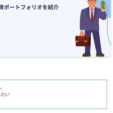
い
したい